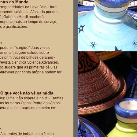
entro do Mundo
irregularidades na Lava Jato, Hardt
cebendo salários
-
Afastada por dois
, Gabriela Hardt receberá
roporcionais ao tempo de serviço,
 e gratificações.
m
 pode ter “surgido” duas vezes
emente”, sugere estudo sobre
s primitivos de bilhões de anos
-
revista científica Science Advances,
o sugere que as primeiras células
breviver por conta própria podem ter
O que você não vê na mídia
os: O mal não espera a noite
-
Tramas
tas às claras O post Pedro dos Anjos:
era a noite apareceu primeiro em
o
Acidentes de trabalho e o fim da