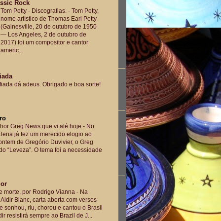
ssic Rock
Tom Petty - Discografias.
-
Tom Petty,
nome artístico de Thomas Earl Petty
(Gainesville, 20 de outubro de 1950
— Los Angeles, 2 de outubro de
2017) foi um compositor e cantor
americ...
iada
iada dá adeus. Obrigado e boa sorte!
ro
hor Greg News que vi até hoje
-
No
lena já fez um merecido elogio ao
ntem de Gregório Duvivier, o Greg
o “Leveza”. O tema foi a necessidade
dor
e morte, por Rodrigo Vianna
-
Na
Aldir Blanc, carta aberta com versos
e sonhou, riu, chorou e cantou o Brasil
ir resistirá sempre ao Brazil de J...