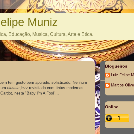
Felipe Muniz
ica, Educação, Musica, Cultura, Arte e Etica.
Blogueiros
Luiz Felipe 
quem tem gosto bem apurado, sofisticado. Nenhum
Marcos Olive
e um
classic jazz
revisitado com tintas modernas,
Gardot, nesta "Baby I'm A Fool"...
Online