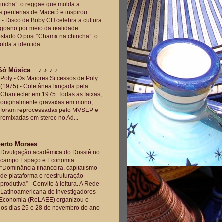
incha”: o reggae que molda a
s periferias de Maceió e inspirou
”
-
Disco de Boby CH celebra a cultura
agoano por meio da realidade
 estado O post “Chama na chincha”: o
lda a identida...
ó Música ♪ ♪ ♪ ♪
Poly - Os Maiores Sucessos de Poly
(1975)
-
Coletânea lançada pela
Chantecler em 1975. Todas as faixas,
originalmente gravadas em mono,
foram reprocessadas pelo MVSEP e
remixadas em stereo no Ad...
erto Moraes
Divulgação acadêmica do Dossiê no
campo Espaço e Economia:
“Dominância financeira, capitalismo
de plataforma e reestruturação
produtiva”
-
Convite à leitura. A Rede
Latinoamericana de Investigadores
Economia (ReLAEE) organizou e
e os dias 25 e 28 de novembro do ano