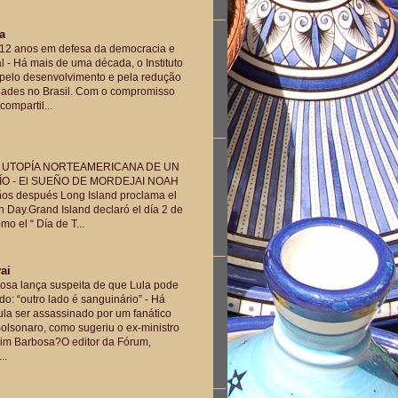
la
a: 12 anos em defesa da democracia e
al
-
Há mais de uma década, o Instituto
 pelo desenvolvimento e pela redução
dades no Brasil. Com o compromisso
compartil...
A UTOPÍA NORTEAMERICANA DE UN
ÍO
-
El SUEÑO DE MORDEJAI NOAH
ños después Long Island proclama el
 Day.Grand Island declaró el día 2 de
o el “ Día de T...
ai
osa lança suspeita de que Lula pode
do: “outro lado é sanguinário”
-
Há
la ser assassinado por um fanático
olsonaro, como sugeriu o ex-ministro
im Barbosa?O editor da Fórum,
..