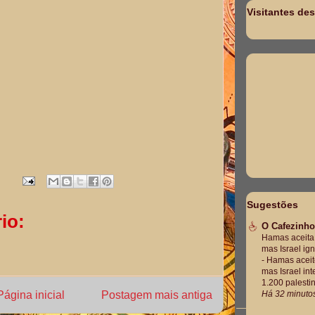
Visitantes de
Sugestões
io:
O Cafezinho
Hamas aceita
mas Israel i
-
Hamas aceit
mas Israel in
1.200 palesti
Página inicial
Postagem mais antiga
Há 32 minuto