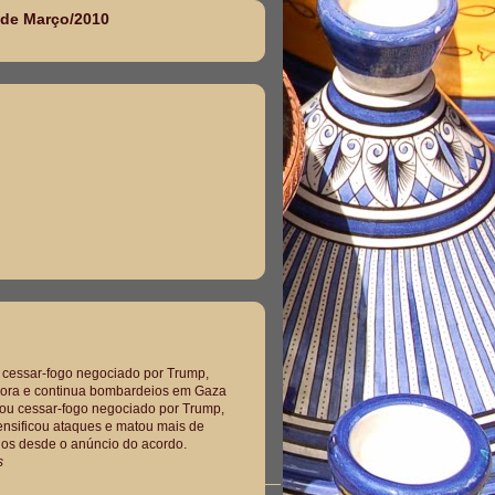
sde Março/2010
 cessar-fogo negociado por Trump,
gnora e continua bombardeios em Gaza
ou cessar-fogo negociado por Trump,
tensificou ataques e matou mais de
nos desde o anúncio do acordo.
s