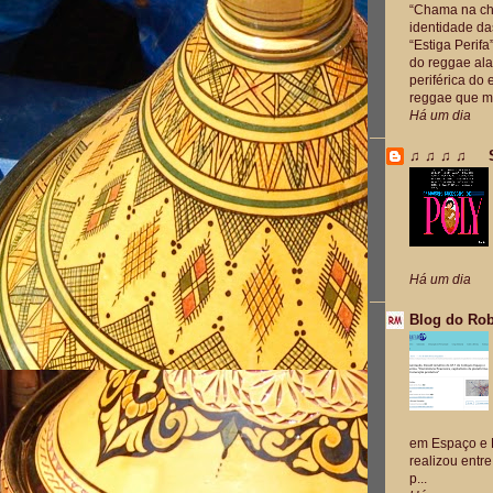
“Chama na ch
identidade da
“Estiga Perifa
do reggae al
periférica do
reggae que mo
Há um dia
♫ ♫ ♫ ♫ S
Há um dia
Blog do Rob
em Espaço e 
realizou entr
p...