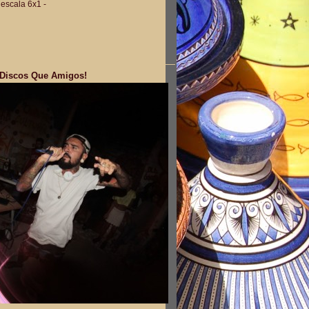
escala 6x1
-
 Discos Que Amigos!