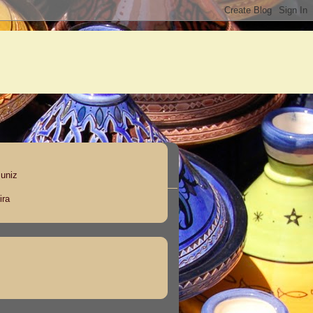
Muniz
ira