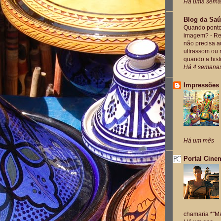
Há uma sem
Blog da Sa
Quando ponto
imagem?
-
Re
não precisa a
ultrassom ou 
quando a histó
Há 4 semana
Impressões
Há um mês
Portal Cine
chamaria *"Ma