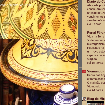
Diário do C
star comentários (Atom)
Afastada por 
continuará re
anos pelo CNJ
vencimentos p
sem benefícios
Há 6 horas
Portal Fóru
Vida na Terra
“independent
microrganismo
Publicado na 
um novo estud
capazes de so
surgido ...
Há 10 horas
Viomundo - 
Pedro dos Anj
e tramoias fei
O mal não esp
Viomundo.
Há 14 horas
Blog do Mir