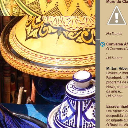
Muro do Cla
Há 5 anos
Conversa Af
O Conversa Af
-
Há 6 anos
Milton Ribei
Leveza, o mel
Facebook, a E
programa de o
News, chamad
da arte e...
Há 6 anos
Escrevinha
Um silêncio d
despedida de 
do gigante qu
O Brasil de Ald