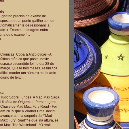
ana
úde
-gatilho precisa de exame de
sposta direta: ponto-gatilho comum
utomaticamente de ressonância,
raio-x. Exame de imagem entra
ria ou o exame fí...
s
Crônicas, Copa & Antibióticos
-
A
última crônica que postei neste
espaço escondido foi no dia 28 de
março. Quase três meses. Assim fica
difícil manter um número minimante
digno de leito...
ma
Tudo Sobre Furiosa: A Mad Max Saga,
História de Origem de Personagem
Chave de Mad Max: Fury Road
-
Foi
em 2015 que a Warner Bros. decidiu
avançar com a sequela de *"Mad
Max: Fury Road*" e que, na altura, se
d Max: The Wasteland". *O reali...