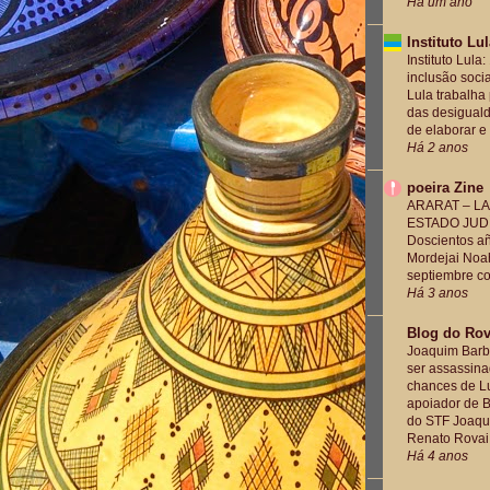
Há um ano
Instituto Lu
Instituto Lul
inclusão soci
Lula trabalha
das desigual
de elaborar e 
Há 2 anos
poeira Zine
ARARAT – L
ESTADO JUD
Doscientos a
Mordejai Noah
septiembre com
Há 3 anos
Blog do Rov
Joaquim Barb
ser assassina
chances de Lu
apoiador de B
do STF Joaqu
Renato Rovai.
Há 4 anos